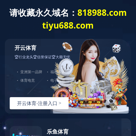
主页
>
产品中心
>
磁性组件