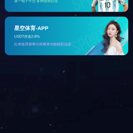
磁性组件
磁性组件
磁性组件
磁性组件